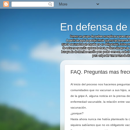
En defensa de l
FAQ. Preguntas mas frec
Al inicio del proceso nos hacemos pregunta
comunidades que no vacunan a sus hijos, al
de la gripe A, alguna noticia en la prensa 
enfermedad vacunable, la relación entre va
vacunación.
¿porque?
Hasta ahora nunca me había planteado la cues
siquiera sabíamos que no es obligatorio vac