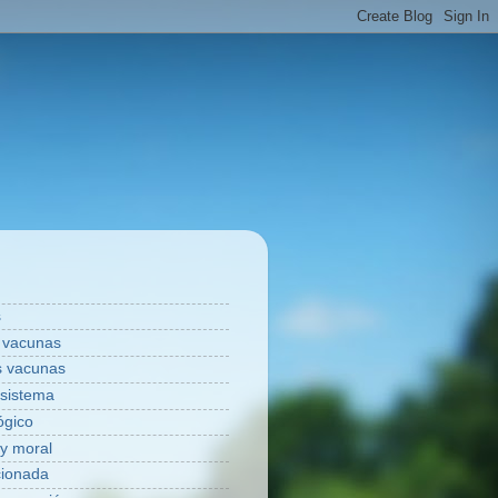
s
s vacunas
as vacunas
 sistema
ógico
y moral
cionada