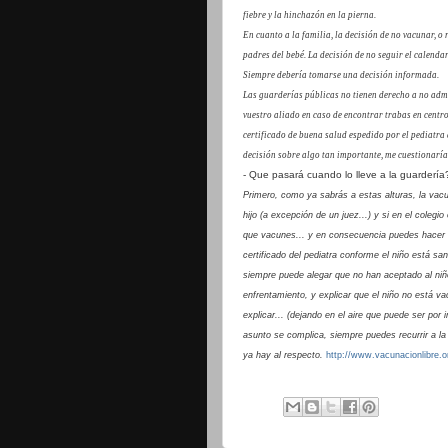
fiebre y la hinchazón en la pierna.
En cuanto a la familia, la decisión de no vacunar, o
padres del bebé. La decisión de no seguir el calenda
Siempre debería tomarse una decisión informada.
Las guarderías públicas no tienen derecho a no admi
vuestro aliado en caso de encontrar trabas en centro
certificado de buena salud espedido por el pediatra
decisión sobre algo tan importante, me cuestionaría 
- Que pasará cuando lo lleve a la guarderí
Primero, como ya sabrás a estas alturas, la va
hijo (a excepción de un juez...) y si en el colegi
que vacunes... y en consecuencia puedes hacer v
certificado del pediatra conforme el niño está sano
siempre puede alegar que no han aceptado al niño 
enfrentamiento, y explicar que el niño no está va
explicar... (dejando en el aire que puede ser por i
asunto se complica, siempre puedes recurrir a la
ya hay al respecto.
http://www.vacunacionlibre.o