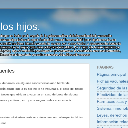
os hijos.
PÁGINAS
uentes
Página principal
Fichas vacunale
s, dudamos, e
n algunos casos hemos oído hablar de
Seguridad de la
gún amigo que a su hijo no le ha vacunado, el caso del fiasco
Efectividad de l
de jueces que obligan a vacunar en caso de brote de alguna
cunas y autismo, etc. y nos surgen dudas acerca de la
Farmacéuticas y
Sistema inmunol
Leyes, derechos 
tión, ni siquiera tenia un criterio concreto al respecto. Ni tan
Información rela
unar...