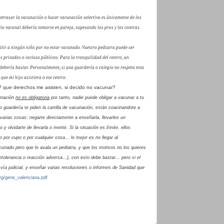
 retrasar la vacunación o hacer vacunación selectiva es únicamente de los
rio vacunal debería tomarse en pareja, sopesando los pros y los contras.
tir a ningún niño por no estar vacunado. Vuestro pediatra puede ser
s privados o incluso públicos. Para la tranquilidad del centro, un
 debería bastar. Personalmente, si una guardería o colegio no respeta esta
que mi hijo asistiera a ese centro.
a? que derechos me asisten,
si decido no vacunar?
cunación
no es obligatoria
por tanto, nadie puede obligar a vacunar a tu
o o guardería te piden la cartilla de vacunación, están coacinandote a
arias cosas: negarte directamente a enseñarla, llevarles un
 y olvidarte de llevarla o mentir. Si la situación es límite, ellos
por cupo o por cualquier cosa... lo mejor es no llegar al
cunado pero que lo avala un pediatra, y que los motivos no los quieres
ntolerancia o reacción adversa...), con esto debe bastar... pero si el
 vía judicial, y enseñar varias resoluciones o informes de Sanidad que
rg/gene_valenciana.pdf