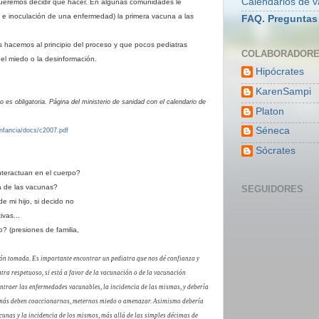
Calendarios de 
 queremos decidir que hacer. En algunas comunidades le
 e inoculación de una enfermedad) la primera vacuna a las
FAQ. Preguntas
 hacemos al principio del proceso y que pocos pediatras
COLABORADOR
l miedo o la desinformación.
Hipócrates
KarenSampi
no es obligatoria. P
ágina del ministerio de sanidad con el calendario de
Platon
Séneca
nfancia/docs/c2007.pdf
Sócrates
nteractuan en el cuerpo?
ca de las vacunas?
SEGUIDORES
de mi hijo, si decido no
ivas...
o
?
(presiones de familia,
ión tomada. Es importante encontrar un pediatra que nos dé confianza y
tra respetuoso, si está a favor de la vacunación o de la vacunación
ontraer las enfermedades vacunables, la incidencia de las mismas, y debería
 Jamás deben coaccionarnos, meternos miedo o amenazar. Asimismo debería
cunas y la incidencia de los mismos, más allá de las simples décimas de