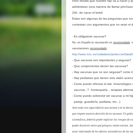
Pero resulta que nuestro hijo va a nacer y
administran (una manera de llamar pinchazo
24h. de nacer el bebé.
Estas son algunas de las preguntas que nos
contestan con argumentos que no sean el de
- Es obligatorio vacunar?
No, en España la vacunación es
recomendada
, 
vacunaciones
recomendado
:
http://www.msc.es/ciudadanos/proteccionSalud/i
- Que vacunas son importantes y seguras?
- Que componentes tienen las vacunas?
- Hay vacunas que no son seguras? como i
- Hay pediatras que tienen otra visión acer
- Como puedo reforzar el sist. inmunologico 
vacunar...?
homeopatía... terapias alternat
- Como puedo sobrevivir sin vacunar a mi hij
pareja,
guardería, pediatra, etc...)
Ante todo con seguridad en uno mismo y en la decis
que respete nuestra decisión de no vacunar. Un pedia
sistemática, debería poder explicar los riesgos de c
poder discernir entre qué peligros reales existen.
estar informado de los efectos secundarios de las va